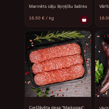
Marinēts cāļu šķiņķīšu šašliks
Vārī
16.50 € / kg
16.0
Cietžāvēta desa "Maikopas",
Vārīt