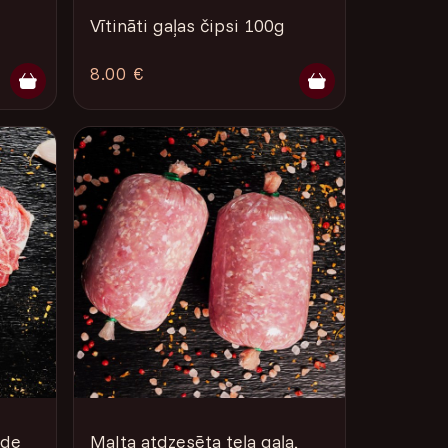
Vītināti gaļas čipsi 100g
8.00 €
āde
Malta atdzesēta teļa gaļa,