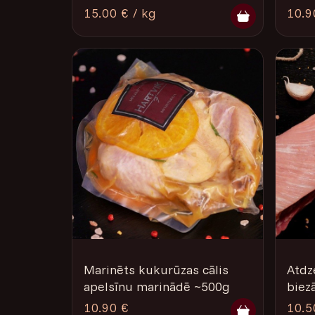
15.00 € / kg
10.9
Marinēts kukurūzas cālis
Atdz
apelsīnu marinādē ~500g
biez
10.90 €
10.5