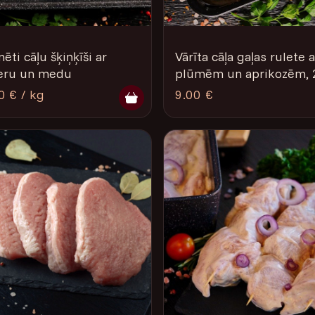
ēti cāļu šķiņķīši ar
Vārīta cāļa gaļas rulete a
eru un medu
plūmēm un aprikozēm, 
0 € / kg
9.00 €