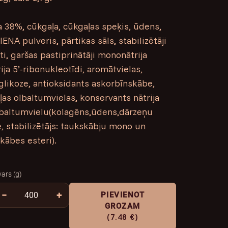
a 38%, cūkgaļa, cūkgaļas speķis, ūdens,
ENA pulveris, pārtikas sāls, stabilizētāji
āti, garšas pastiprinātāji mononātrija
ija 5’-ribonukleotīdi, aromātvielas,
glikoze, antioksidants askorbīnskābe,
ļas olbaltumvielas, konservants nātrija
olbaltumvielu(kolagēns,ūdens,dārzeņu
e, stabilizētājs: taukskābju mono un
kābes esteri).
vars (g)
−
+
PIEVIENOT
GROZAM
(7.48 €)