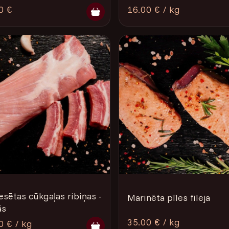
0 €
16.00 € / kg
esētas cūkgaļas ribiņas -
Marinēta pīles fileja
ās
35.00 € / kg
0 € / kg