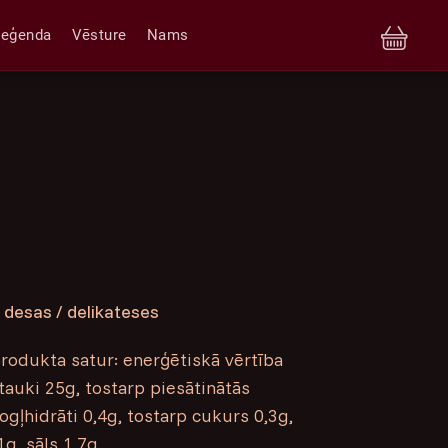
Leģenda
Vēsture
Nams
 desas / delikateses
odukta satur: enerģētiskā vērtība
tauki 25g, tostarp piesātinātās
gļhidrāti 0,4g, tostarp cukurs 0,3g,
g, sāls 1,7g.