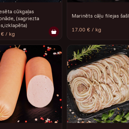
esēta cūkgaļas
Marinēts cāļu filejas šaš
onāde, (sagriezta
s,izklapēta)
17.00 € / kg
 € / kg