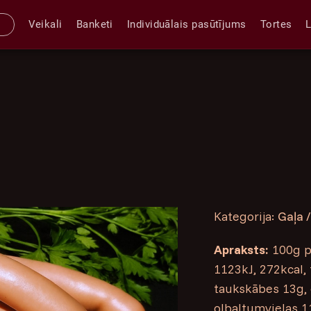
Veikali
Banketi
Individuālais pasūtījums
Tortes
Kategorija:
Gaļa /
Apraksts:
100g pr
1123kJ, 272kcal, 
taukskābes 13g, o
olbaltumvielas 11