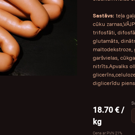
Sastāvs:
teļa gaļ
cūku zarnas,VĀJPI
trifosfāti, difosf
glutamāts, dinātr
maltodekstroze, 
garšvielas, cūkga
nitrīts.Apvalks 
glicerīns,celuloz
diglicerīdu piens
S
18.70 € /
kg
Cena ar PVN 21%