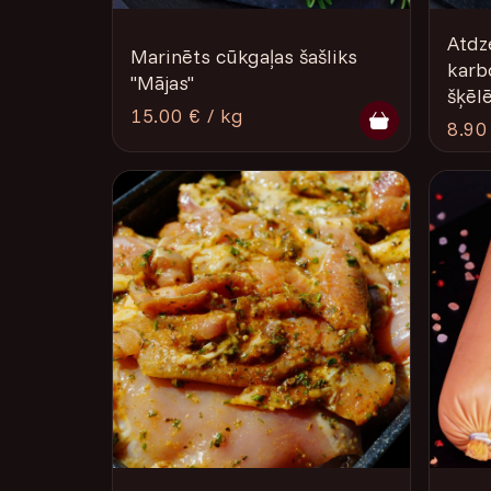
Atdz
Marinēts cūkgaļas šašliks
karb
"Mājas"
šķēlē
15.00 € / kg
8.90