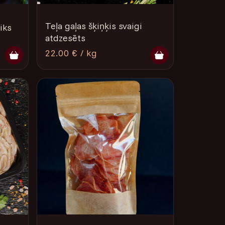
Teļa gaļas šķiņķis svaigi
liks
atdzesēts
22.00 € / kg