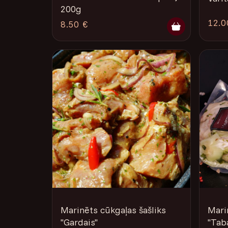
200g
12.0
8.50 €
Marinēts cūkgaļas šašliks
Mari
''Gardais''
"Taba