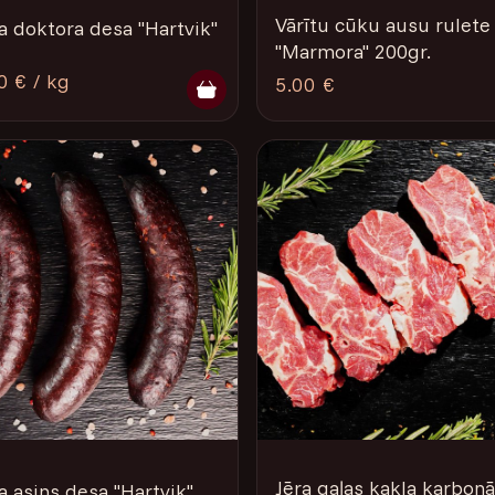
Vārītu cūku ausu rulete
ta doktora desa "Hartvik"
"Marmora" 200gr.
0 € / kg
5.00 €
Jēra gaļas kakla karbon
a asins desa "Hartvik"