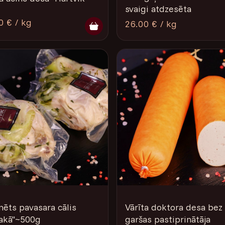
svaigi atdzesēta
0 € / kg
26.00 € / kg
nēts pavasara cālis
Vārīta doktora desa bez
kā"­­~­500g
garšas pastiprinātāja