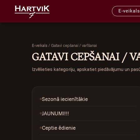
E-veikals
/
Gatavi cepšanai / varīšanai
E-veikals
GATAVI CEPŠANAI / V
Izvēlieties kategoriju, apskatiet piedāvājumu un pas
Sezonā iecienītākie
JAUNUMI!!!
Ceptie ēdienie