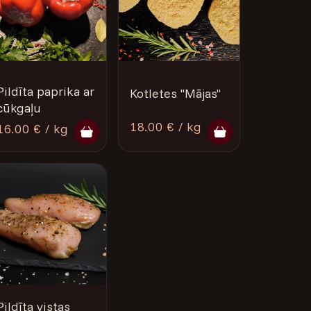
Pildīta paprika ar
Kotletes "Mājas"
cūkgaļu
18.00 € / kg
16.00 € / kg
Pildīta vistas