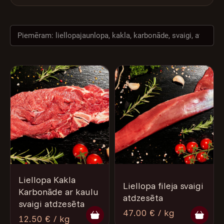
VĒSTURE
NAMS
Liellopa Kakla
Liellopa fileja svaigi
Karbonāde ar kaulu
atdzesēta
svaigi atdzesēta
47.00 € / kg
12.50 € / kg