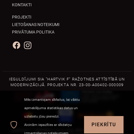
KONTAKTI
PROJEKTI
LIETOŠANAS NOTEIKUMI
PRIVĀTUMA POLITIKA
IEGULDĪJUMI SIA "HARTVIK F" RAŽOTNES ATTĪSTĪBĀ UN
MODERNIZĀCIJĀ. PROJEKTA NR. 23-00-A00402-000009
Mēs izmantojam sīkfailus, lai vāktu
apmeklējuma statistikas datus un
uzlabotu jūsu pieredzi.
Jautājumi par pasūtījumiem?
PIEKRĪTU
Aicinām iepazīties ar sīkdatņu
+371 29225706
HARTVIK F, BRĪVĪBAS IELA 216, RĪGA, LV-1004, LATVIJA
izmantošanas noteikumiem