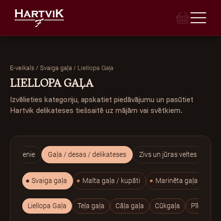
/
/
Liellopa Gaļa
E-veikals
Svaiga gaļa
LIELLOPA GAĻA
Izvēlieties kategoriju, apskatiet piedāvājumu un pasūtiet
E-VEIKALS
Hartvik delikateses tiešsaitē uz mājām vai svētkiem.
VEIKALI
BANKETI
ptie ēdienie
Gaļa / desas / delikateses
Zivs un jūras veltes
Gat
INDIVIDUĀLAIS PASŪTĪJUMS
Svaiga gaļa
Malta gaļa / kupāti
Marinēta gaļa / Šašli
TORTES
Liellopa Gaļa
Teļa gaļa
Cāļa gaļa
Cūkgaļa
Pīles gaļa
LEĢENDA