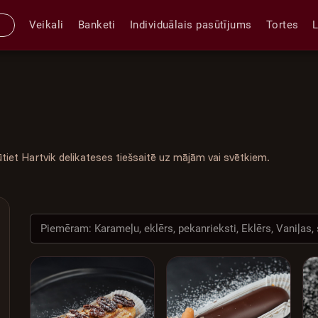
Veikali
Banketi
Individuālais pasūtījums
Tortes
ūtiet Hartvik delikateses tiešsaitē uz mājām vai svētkiem.