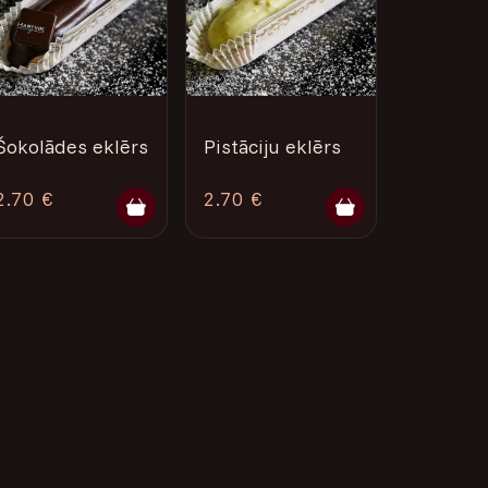
Šokolādes eklērs
Pistāciju eklērs
2.70 €
2.70 €