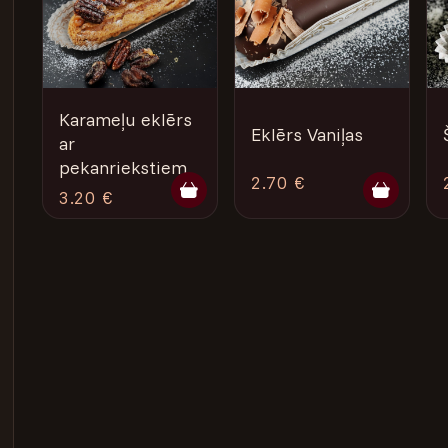
Karameļu eklērs
Eklērs Vaniļas
ar
pekanriekstiem
2.70 €
3.20 €