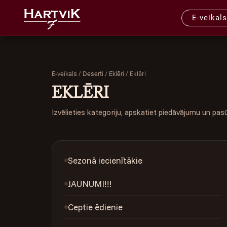
E-veikals
/
/
Eklēri
E-veikals
Deserti / Eklēri
EKLĒRI
Izvēlieties kategoriju, apskatiet piedāvājumu un pas
Sezonā iecienītākie
JAUNUMI!!!
Ceptie ēdienie