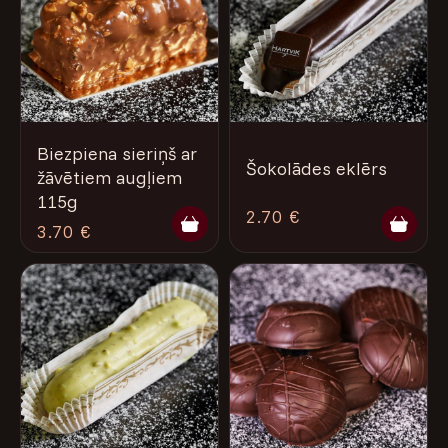
Biezpiena sieriņš ar
Šokolādes eklērs
žāvētiem augļiem
115g
2.70 €
3.70 €