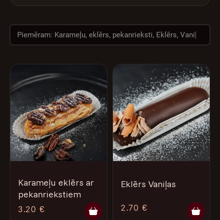
VĒSTURE
NAMS
Karameļu eklērs ar
Eklērs Vaniļas
pekanriekstiem
2.70 €
3.20 €