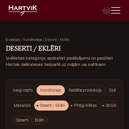
/
/
Deserti / Eklēri
E-veikals
Konditoreja
DESERTI / EKLĒRI
Izvēlieties kategoriju, apskatiet piedāvājumu un pasūtiet
E-VEIKALS
Hartvik delikateses tiešsaitē uz mājām vai svētkiem.
VEIKALI
BANKETI
ija
Svaigi cepts
Konditoreja
Saldēta produkcija
Dzērieni
INDIVIDUĀLAIS PASŪTĪJUMS
epumi/ Makarūni
Deserti / Eklēri
Pīrāgi/Kēkss
Strūdeles
TORTES
Deserti
Eklēri
LEĢENDA