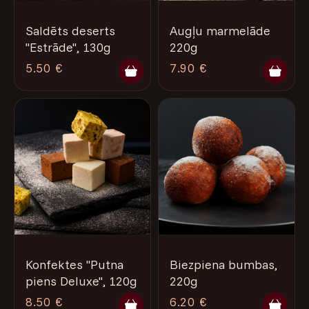
Saldēts deserts
Augļu marmelāde
"Estrāde", 130g
220g
5.50 €
7.90 €
Konfektes "Putna
Biezpiena bumbas,
piens Deluxe", 120g
220g
8.50 €
6.20 €