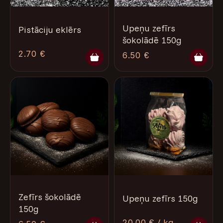
Upeņu zefīrs
Pistāciju eklērs
šokolādē 150g
2.70 €
6.50 €
Zefīrs šokolādē
Upeņu zefīrs 150g
150g
20.00 € / kg