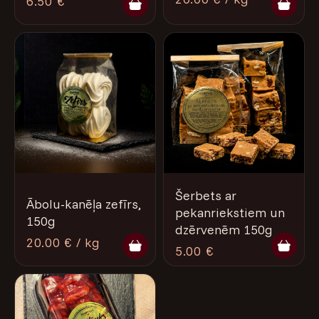
6.50 €
Šerbets ar
Ābolu-kanēļa zefīrs,
pekanriekstiem un
150g
dzērvenēm 150g
20.00 € / kg
5.00 €