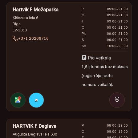
P
09:00–21:00
Hartvik F Mežaparkā
O
09:00–21:00
Ķīšezera iela 6
T
09:00–21:00
Rīga
C
09:00–21:00
LV-1039
Pk
09:00–21:00
+371 20266716
S
09:00–21:00
Sv
10:00–20:00
🅿 Pie veikala
1,5 stundas bez maksas
(reģistrējot auto
numuru veikalā).
P
08:00–19:00
HARTVIK F Deglava
O
08:00–19:00
Augusta Deglava iela 69b
T
08:00–19:00