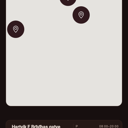
VĒSTURE
NAMS
P
08:00–20:00
Hartvik F Brīvības gatve