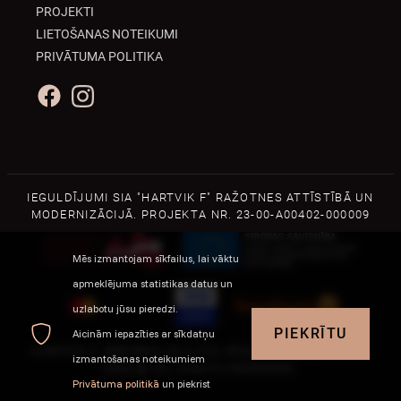
PROJEKTI
LIETOŠANAS NOTEIKUMI
PRIVĀTUMA POLITIKA
IEGULDĪJUMI SIA "HARTVIK F" RAŽOTNES ATTĪSTĪBĀ UN
MODERNIZĀCIJĀ. PROJEKTA NR. 23-00-A00402-000009
Mēs izmantojam sīkfailus, lai vāktu
apmeklējuma statistikas datus un
uzlabotu jūsu pieredzi.
Jautājumi par pasūtījumiem?
PIEKRĪTU
Aicinām iepazīties ar sīkdatņu
+371 29225706
HARTVIK F, BRĪVĪBAS IELA 216, RĪGA, LV-1004, LATVIJA
izmantošanas noteikumiem
2026 © ALL RIGHTS RESERVED.
Privātuma politikā
un piekrist