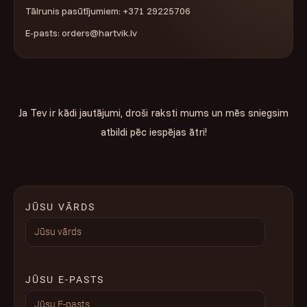
Tālrunis pasūtījumiem: +371 29225706
E-pasts: orders@hartvik.lv
Ja Tev ir kādi jautājumi, droši raksti mums un mēs sniegsim
atbildi pēc iespējas ātri!
JŪSU VĀRDS
JŪSU E-PASTS