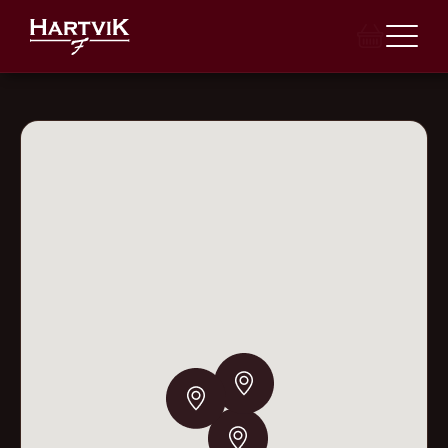
E-VEIKALS
VEIKALI
BANKETI
INDIVIDUĀLAIS PASŪTĪJUMS
TORTES
LEĢENDA