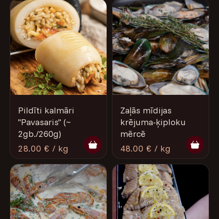
Pildīti kalmāri
Zaļās mīdijas
"Pavasaris" (~
krējuma-ķiploku
2gb./260g)
mērcē
28.00 € / kg
48.00 € / kg