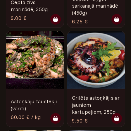
Cepta zivs
sarkanajā marinādē
marinādē, 350g
(450g)
9.00 €
6.25 €
Grilēts astoņkājis ar
Astoņkāju taustekļi
jauniem
(vārīti)
kartupeļiem, 250g
60.00 € / kg
9.50 €