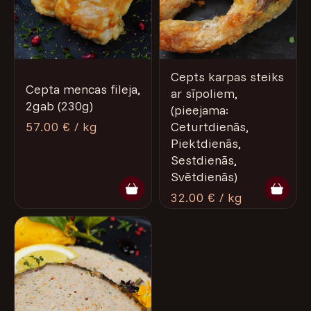
Cepts karpas steiks
Cepta mencas fileja,
ar sīpoliem,
2gab (230g)
(pieejama:
57.00 € / kg
Ceturtdienās,
Piektdienās,
Sestdienās,
Svētdienās)
32.00 € / kg