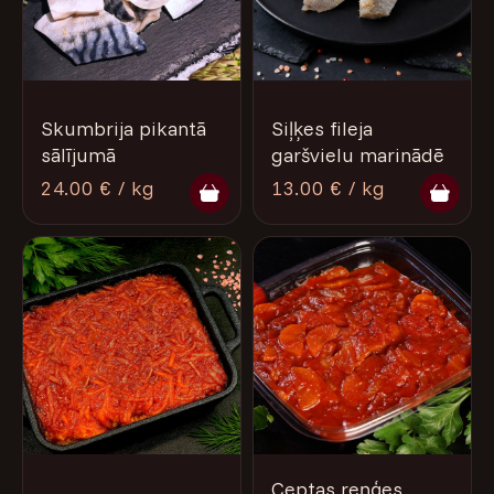
Skumbrija pikantā
Siļķes fileja
sālījumā
garšvielu marinādē
24.00 € / kg
13.00 € / kg
Ceptas reņģes