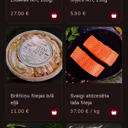
27.00 €
5.90 €
Brētliņu filejas b/ā
Svaigi atdzesēta
eļļā
laša fileja
11.00 €
37.00 € / kg