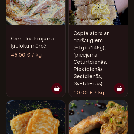
Cepta store ar
Garneles krējuma-
garšaugiem
ķiploku mērcē
(~1gb./145g),
45.00 € / kg
(pieejama:
Ceturtdienās,
Piektdienās,
Sestdienās,
Svētdienās)
50.00 € / kg