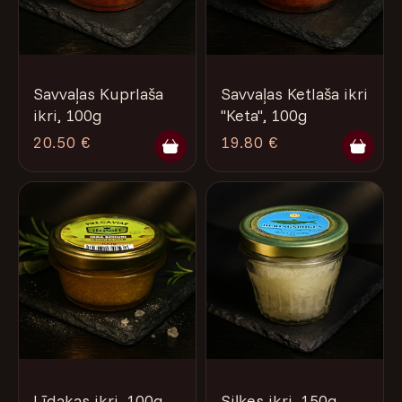
Savvaļas Kuprlaša
Savvaļas Ketlaša ikri
ikri, 100g
''Keta'', 100g
20.50 €
19.80 €
Līdakas ikri, 100g.
Siļķes ikri, 150g