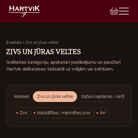
/
Zivs un jūras veltes
E-veikals
ZIVS UN JŪRAS VELTES
Izvēlieties kategoriju, apskatiet piedāvājumu un pasūtiet
E-VEIKALS
Hartvik delikateses tiešsaitē uz mājām vai svētkiem.
VEIKALI
BANKETI
as / delikateses
Zivs un jūras veltes
Gatavi cepšanai / varīšanai
INDIVIDUĀLAIS PASŪTĪJUMS
Zivs
Mazsālītas / marinētas zivis
Ikri
TORTES
LEĢENDA