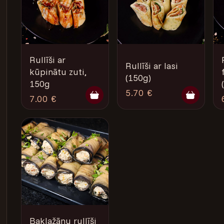
Rullīši ar
Rullīši ar lasi
kūpinātu zuti,
(150g)
150g
5.70 €
7.00 €
Baklažānu rullīši