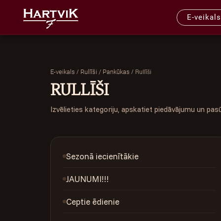
E-veikals
/
/
Rullīši
E-veikals
Rullīši / Pankūkas
RULLĪŠI
Izvēlieties kategoriju, apskatiet piedāvājumu un pas
Sezonā iecienītākie
JAUNUMI!!!
Ceptie ēdienie