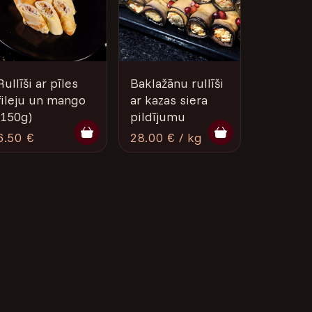
Rullīši ar pīles
Baklažānu rullīši
fileju un mango
ar kazas siera
(150g)
pildījumu
6.50 €
28.00 € / kg