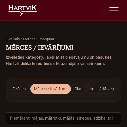
/
Mērces / Ievārījumi
E-veikals
MĒRCES / IEVĀRĪJUMI
Izvēlieties kategoriju, apskatiet piedāvājumu un pasūtiet
E-VEIKALS
Hartvik delikateses tiešsaitē uz mājām vai svētkiem.
VEIKALI
BANKETI
ija
Dzērieni
Mērces / Ievārījumi
Olas
Augļi / dārzeņi / ogas
INDIVIDUĀLAIS PASŪTĪJUMS
TORTES
LEĢENDA