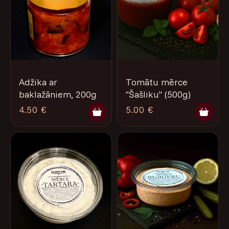
Adžika ar
Tomātu mērce
baklažāniem, 200g
''Šašliku'' (500g)
4.50 €
5.00 €