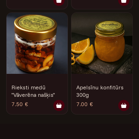
Rieksti medū
Apelsīnu konfitūrs
"Vāverēna našķis"
300g
7.50 €
7.00 €