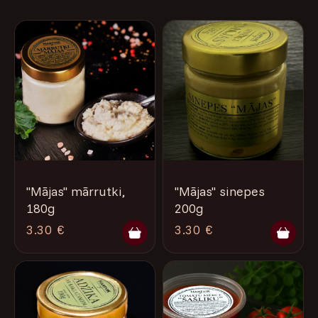
VĒSTURE
NAMS
"Mājas" mārrutki,
"Mājas" sinepes
180g
200g
3.30 €
3.30 €