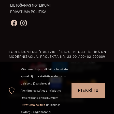
LIETOŠANAS NOTEIKUMI
PRIVĀTUMA POLITIKA
IEGULDĪJUMI SIA "HARTVIK F" RAŽOTNES ATTĪSTĪBĀ UN
MODERNIZĀCIJĀ. PROJEKTA NR. 23-00-A00402-000009
Mēs izmantojam sīkfailus, lai vāktu
apmeklējuma statistikas datus un
uzlabotu jūsu pieredzi.
Jautājumi par pasūtījumiem?
PIEKRĪTU
Aicinām iepazīties ar sīkdatņu
+371 29225706
HARTVIK F, BRĪVĪBAS IELA 216, RĪGA, LV-1004, LATVIJA
izmantošanas noteikumiem
2026 © ALL RIGHTS RESERVED.
Privātuma politikā
un piekrist
sīkdatņu saglabāšanai.