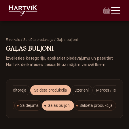
/
/
Gaļas buljoni
E-veikals
Saldēta produkcija
GAĻAS BULJONI
Izvēlieties kategoriju, apskatiet piedāvājumu un pasūtiet
E-VEIKALS
Hartvik delikateses tiešsaitē uz mājām vai svētkiem.
VEIKALI
BANKETI
Konditoreja
Saldēta produkcija
Dzērieni
Mērces / Ievārījum
INDIVIDUĀLAIS PASŪTĪJUMS
areņiki
Saldējums
Gaļas buljoni
Saldēta produkcija
TORTES
LEĢENDA