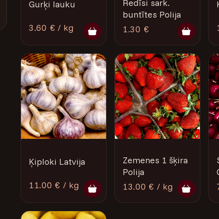
Redīsi sark.
Gurķi lauku
buntītes Polija
3.60 € / kg
1.30 €
Zemenes 1 šķira
Ķiploki Latvija
Polija
11.00 € / kg
13.00 € / kg