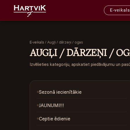
E-veikals
/
Augļi / dārzeņi / ogas
E-veikals
AUGĻI / DĀRZEŅI / O
Izvēlieties kategoriju, apskatiet piedāvājumu un pas
Sezonā iecienītākie
JAUNUMI!!!
Ceptie ēdienie