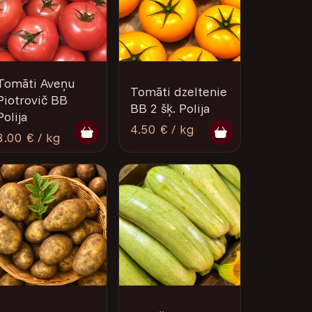
Tomāti Aveņu
Tomāti dzeltenie
Piotrovič BB
BB 2 šķ. Polija
Polija
4.50 € / kg
3.00 € / kg