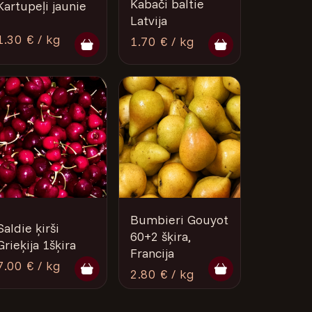
Kabači baltie
Kartupeļi jaunie
Latvija
1.30 € / kg
1.70 € / kg
Bumbieri Gouyot
Saldie ķirši
60+2 šķira,
Grieķija 1šķira
Francija
7.00 € / kg
2.80 € / kg