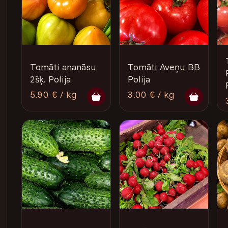
Tomāti ananāsu
Tomāti Aveņu BB
2šķ. Polija
Polija
5.90 € / kg
3.00 € / kg