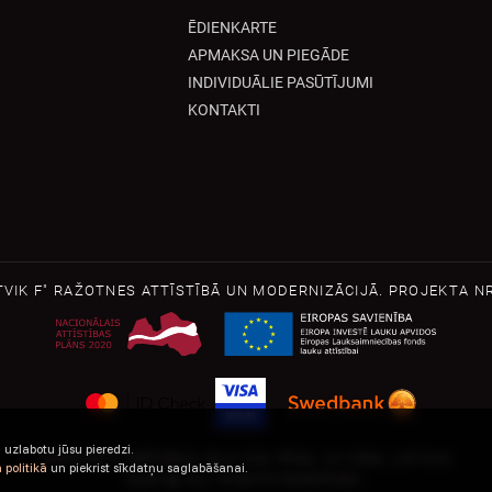
ĒDIENKARTE
APMAKSA UN PIEGĀDE
INDIVIDUĀLIE PASŪTĪJUMI
KONTAKTI
TVIK F" RAŽOTNES ATTĪSTĪBĀ UN MODERNIZĀCIJĀ. PROJEKTA NR
uzlabotu jūsu pieredzi.
HARTVIK F, BRĪVĪBAS IELA 216, RĪGA, LV-1004, LATVIJA
politikā
un piekrist sīkdatņu saglabāšanai.
2026 © ALL RIGHTS RESERVED.