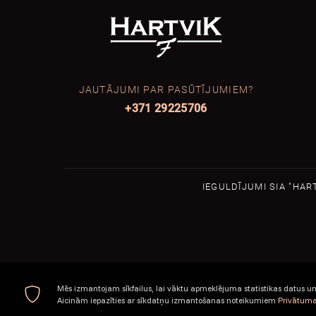
JAUTĀJUMI PAR PASŪTĪJUMIEM?
+371 29225706
IEGULDĪJUMI SIA "HAR
Mēs izmantojam sīkfailus, lai vāktu apmeklējuma statistikas datus un 
Aicinām iepazīties ar sīkdatņu izmantošanas noteikumiem
Privātuma 