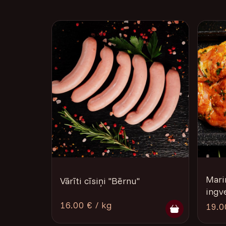
Marin
Vārīti cīsiņi ''Bērnu''
ingv
16.00 € / kg
19.0