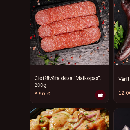
Cietžāvēta desa "Maikopas",
Vārīt
200g
12.0
8.50 €