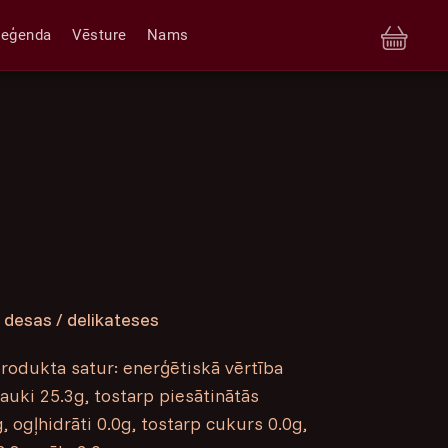
Leģenda
Vēsture
Nams
 desas / delikateses
odukta satur: enerģētiskā vērtība
auki 25.3g, tostarp piesātinātās
 ogļhidrāti 0.0g, tostarp cukurs 0.0g,