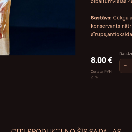
olbaltumvielas 48
Sastāvs:
Cūkgaļa
konservants nātrij
sīrups,antioksida
Daudz
8.00 €
−
Cena ar PVN
21%
CITI PRODUKTI NO ŠĪS SADAĻAS