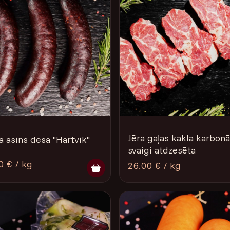
Jēra gaļas kakla karbon
a asins desa "Hartvik"
svaigi atdzesēta
0 € / kg
26.00 € / kg