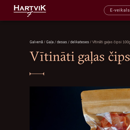
E-veikals
/
/
Vītināti gaļas čipsi 100
Galvenā
Gaļa / desas / delikateses
Vītināti gaļas čip