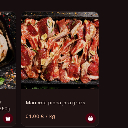
r
Marinēts piena jēra grozs
250g
61.00 € / kg