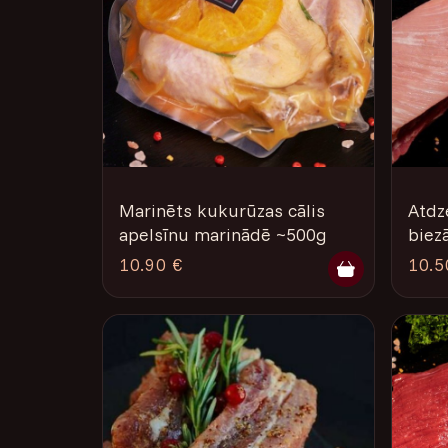
Marinēts kukurūzas cālis
Atdz
apelsīnu marinādē ~500g
biez
10.90 €
10.5