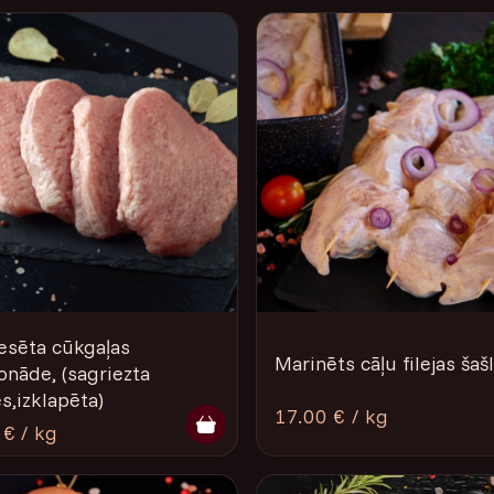
esēta cūkgaļas
Marinēts cāļu filejas šaš
onāde, (sagriezta
s,izklapēta)
17.00 € / kg
 € / kg