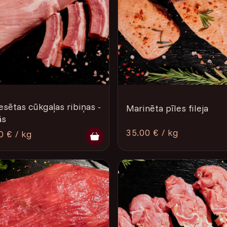
esētas cūkgaļas ribiņas -
Marinēta pīles fileja
ās
35.00 € / kg
0 € / kg