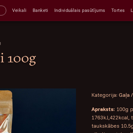
Veikali
Banketi
Individuālais pasūtījums
Tortes
g
si 100g
Kategorija:
Gaļa /
Apraksts:
100g pr
1763kJ,422kcal, t
taukskābes 10.5g,