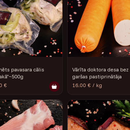
nēts pavasara cālis
Vārīta doktora desa bez
kā"­­~­500g
garšas pastiprinātāja
0 €
16.00 € / kg