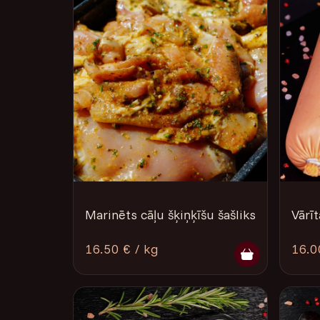
Marinēts cāļu šķiņķīšu šašliks
Vārī
16.50 € / kg
16.0