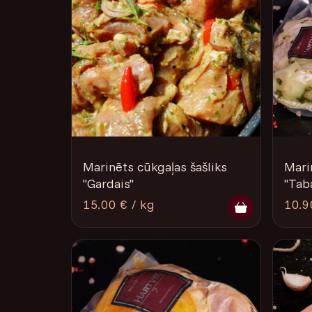
Marinēts cūkgaļas šašliks
Mari
''Gardais''
"Taba
15.00 € / kg
10.9