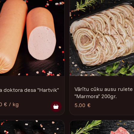
Vārītu cūku ausu rulete
ta doktora desa "Hartvik"
"Marmora" 200gr.
0 € / kg
5.00 €