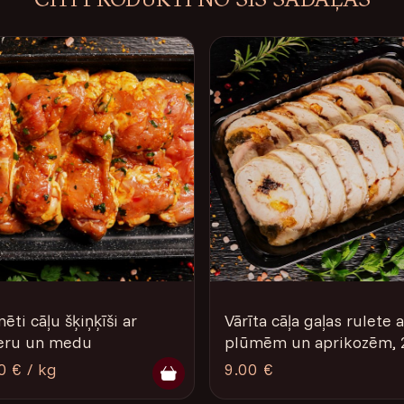
ēti cāļu šķiņķīši ar
Vārīta cāļa gaļas rulete a
eru un medu
plūmēm un aprikozēm, 
0 € / kg
9.00 €