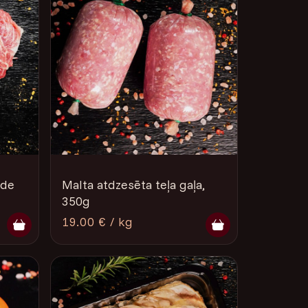
āde
Malta atdzesēta teļa gaļa,
350g
19.00 € / kg