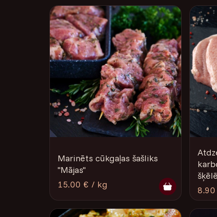
Atdz
Marinēts cūkgaļas šašliks
karb
"Mājas"
šķēlē
15.00 € / kg
8.90