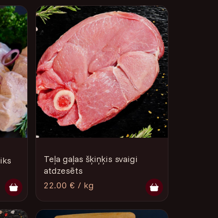
Teļa gaļas šķiņķis svaigi
liks
atdzesēts
22.00 € / kg