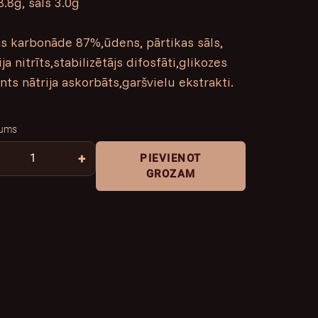
.8g, sāls 3.0g
s karbonāde 87%,ūdens, pārtikas sāls,
a nitrīts,stabilizētājs difosfāti,glikozes
nts nātrija askorbāts,garšvielu ekstrakti.
ums
+
PIEVIENOT
GROZAM