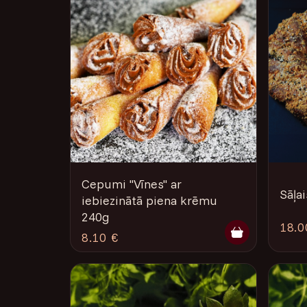
Cepumi "Vīnes" ar
Sāļai
iebiezinātā piena krēmu
240g
18.0
8.10 €