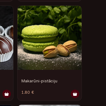
Makarūni-pistāciju
1.80 €