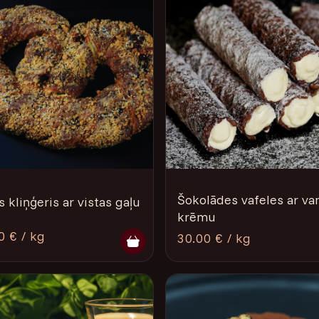
Šokolādes vafeles ar van
s kliņģeris ar vistas gaļu
krēmu
0 € / kg
30.00 € / kg