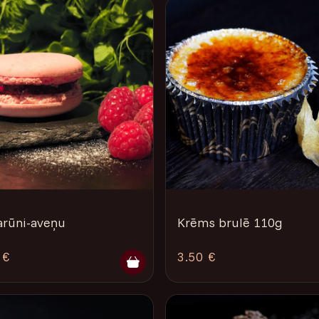
rūni-aveņu
Krēms brulē 110g
 €
3.50 €