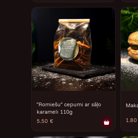
''Romiešu'' cepumi ar sāļo
Maka
karameli 110g
1.80
5.50 €