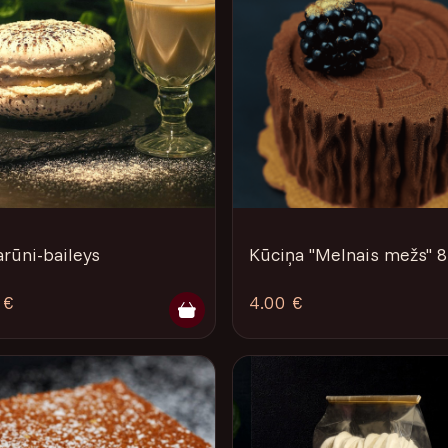
rūni-baileys
Kūciņa "Melnais mežs" 
 €
4.00 €