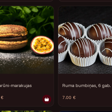
rūni-marakujas
Ruma bumbiņas, 6 gab.
 €
7.00 €