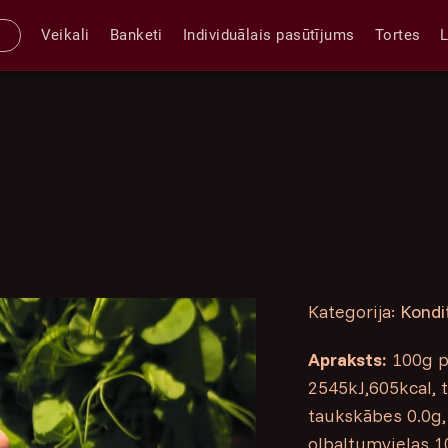
Veikali
Banketi
Individuālais pasūtījums
Tortes
Kategorija:
Kondi
Apraksts:
100g pr
2545kJ,605kcal, t
taukskābes 0.0g, 
olbaltumvielas 10