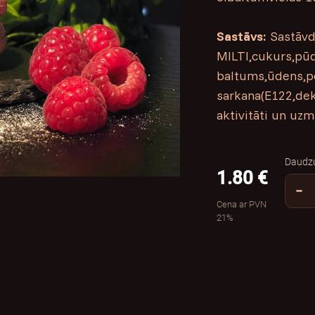
Sastāvs:
Sastāv
MILTI,cukurs,pū
baltums,ūdens,pe
sarkana(E122,dek
aktivitāti un uzma
Daudz
1.80 €
−
Cena ar PVN
21%