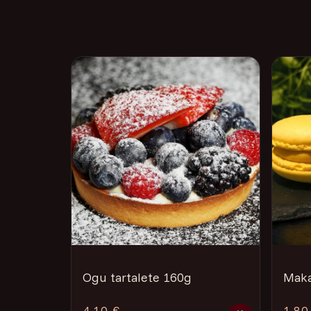
Ogu tartalete 160g
Maka
4.10 €
1.80