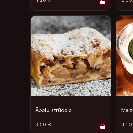
Ābolu strūdele
Maiz
3.50 €
4.50