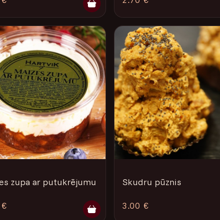
es zupa ar putukrējumu
Skudru pūznis
 €
3.00 €