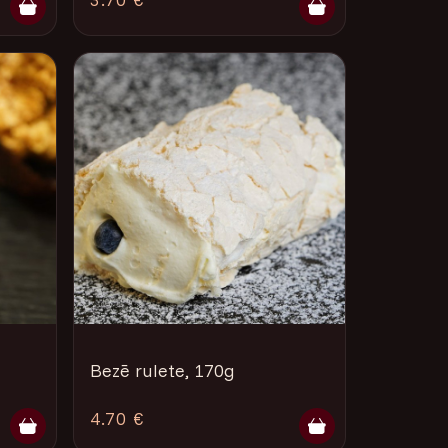
Bezē rulete, 170g
4.70 €