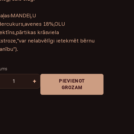
daļas:MANDEĻU
dercukurs,avenes 18%,OLU
ktīns,pārtikas krāsviela
stroze,''var nelabvēlīgi ietekmēt bērnu
nību'').
ums
+
PIEVIENOT
GROZAM