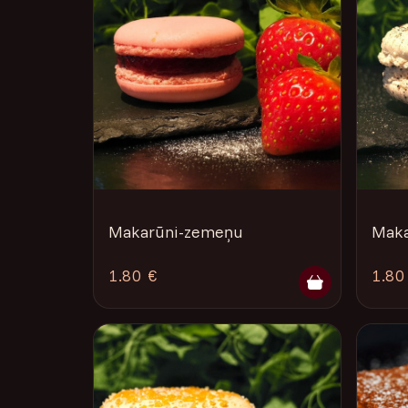
Makarūni-zemeņu
Maka
1.80 €
1.80