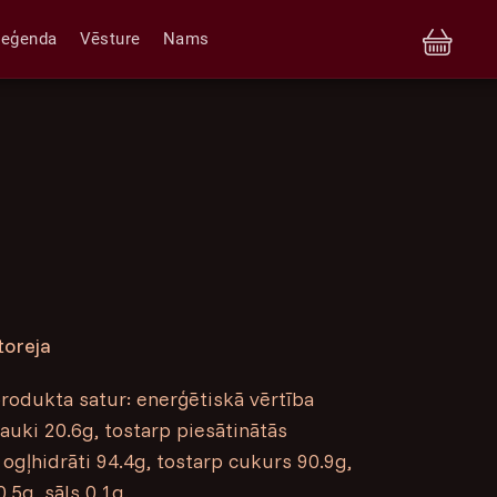
Leģenda
Vēsture
Nams
toreja
odukta satur: enerģētiskā vērtība
auki 20.6g, tostarp piesātinātās
ogļhidrāti 94.4g, tostarp cukurs 90.9g,
.5g, sāls 0.1g.