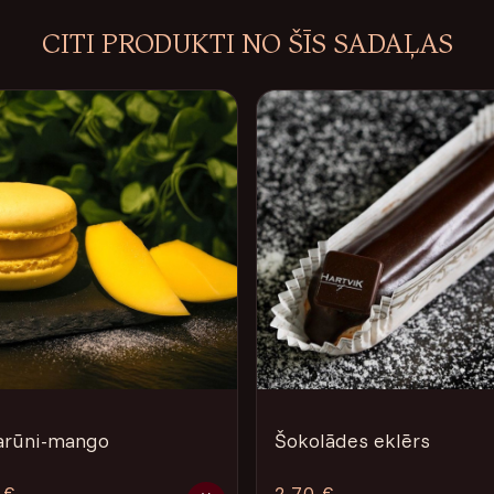
CITI PRODUKTI NO ŠĪS SADAĻAS
rūni-mango
Šokolādes eklērs
 €
2.70 €