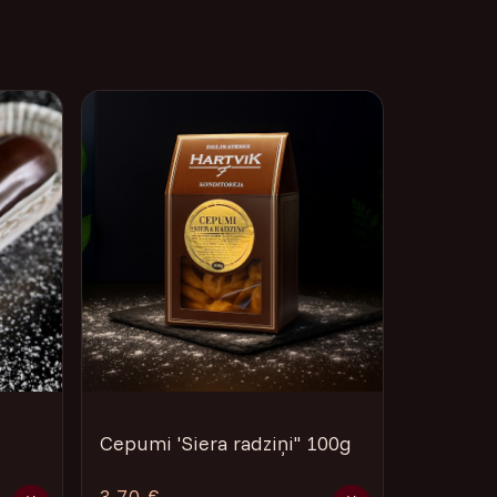
Cepumi 'Siera radziņi'' 100g
3.70 €