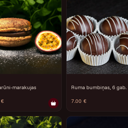
rūni-marakujas
Ruma bumbiņas, 6 gab.
 €
7.00 €