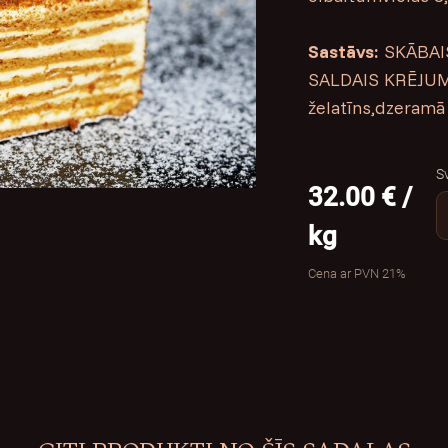
Sastāvs:
SKĀBAIS
SALDAIS KRĒJUMS
želatīns,dzeramā 
S
32.00 € /
kg
Cena ar PVN 21%