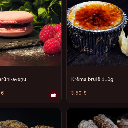
rūni-aveņu
Krēms brulē 110g
 €
3.50 €