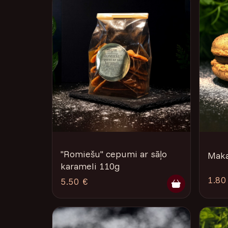
''Romiešu'' cepumi ar sāļo
Maka
karameli 110g
1.80
5.50 €