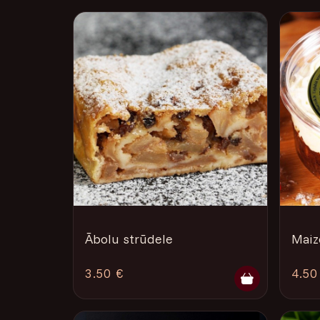
Ābolu strūdele
Maiz
3.50 €
4.50