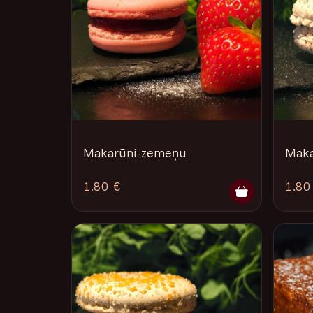
Makarūni-zemeņu
Maka
1.80 €
1.80