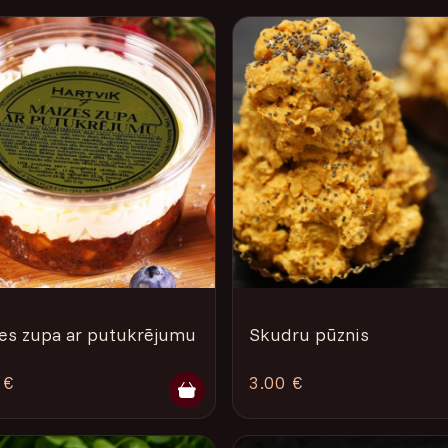
es zupa ar putukrējumu
Skudru pūznis
 €
3.00 €