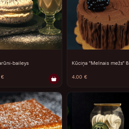
rūni-baileys
Kūciņa "Melnais mežs" 
 €
4.00 €