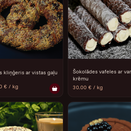
Šokolādes vafeles ar van
s kliņģeris ar vistas gaļu
krēmu
0 € / kg
30.00 € / kg