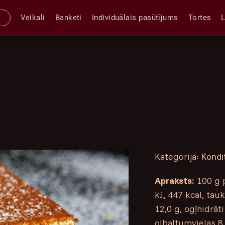
Veikali
Banketi
Individuālais pasūtījums
Tortes
Kategorija:
Kondi
Apraksts:
100 g p
kJ, 447 kcal, tau
12,0 g, ogļhidrāt
olbaltumvielas 8,6