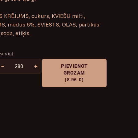
 KRĒJUMS, cukurs, KVIEŠU milti,
, medus 6%, SVIESTS, OLAS, pārtikas
soda, etiķis.
vars (g)
−
+
PIEVIENOT
GROZAM
(8.96 €)