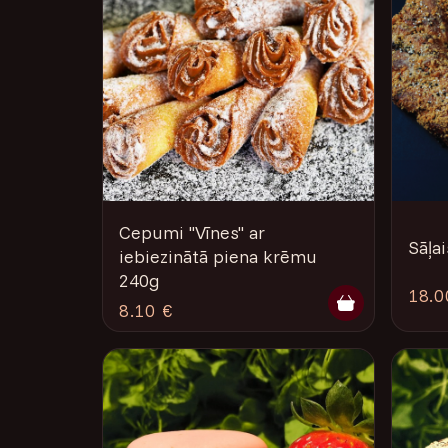
Cepumi "Vīnes" ar
Sāļai
iebiezinātā piena krēmu
240g
18.0
8.10 €