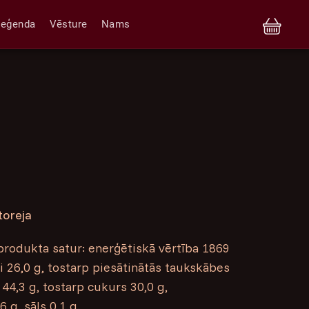
Leģenda
Vēsture
Nams
toreja
rodukta satur: enerģētiskā vērtība 1869
ki 26,0 g, tostarp piesātinātās taukskābes
i 44,3 g, tostarp cukurs 30,0 g,
 g, sāls 0,1 g.