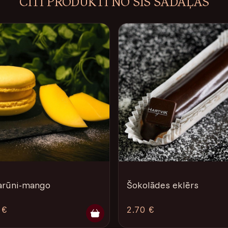
CITI PRODUKTI NO ŠĪS SADAĻAS
rūni-mango
Šokolādes eklērs
 €
2.70 €