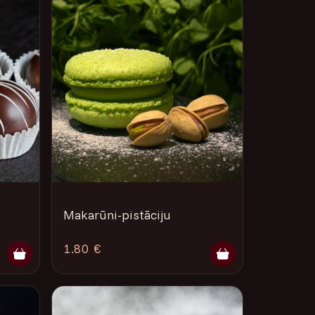
Makarūni-pistāciju
1.80 €