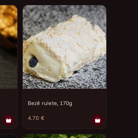
Bezē rulete, 170g
4.70 €