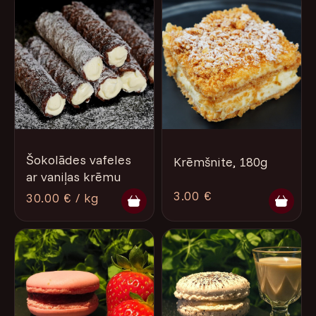
Šokolādes vafeles
Krēmšnite, 180g
ar vaniļas krēmu
3.00 €
30.00 € / kg