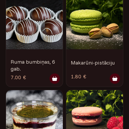
Ruma bumbiņas, 6
Makarūni-pistāciju
gab.
1.80 €
7.00 €