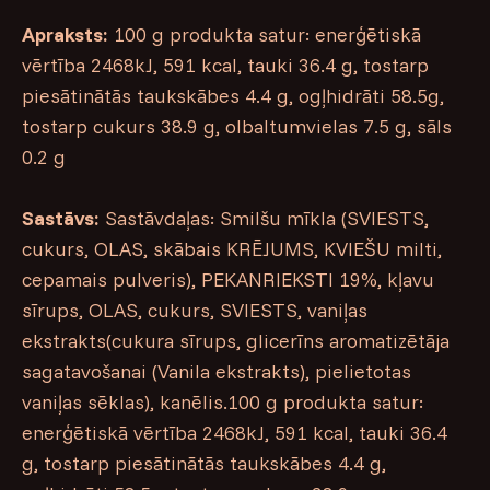
Apraksts:
100 g produkta satur: enerģētiskā
vērtība 2468kJ, 591 kcal, tauki 36.4 g, tostarp
piesātinātās taukskābes 4.4 g, ogļhidrāti 58.5g,
tostarp cukurs 38.9 g, olbaltumvielas 7.5 g, sāls
0.2 g
Sastāvs:
Sastāvdaļas: Smilšu mīkla (SVIESTS,
cukurs, OLAS, skābais KRĒJUMS, KVIEŠU milti,
cepamais pulveris), PEKANRIEKSTI 19%, kļavu
sīrups, OLAS, cukurs, SVIESTS, vaniļas
ekstrakts(cukura sīrups, glicerīns aromatizētāja
sagatavošanai (Vanila ekstrakts), pielietotas
vaniļas sēklas), kanēlis.100 g produkta satur:
enerģētiskā vērtība 2468kJ, 591 kcal, tauki 36.4
g, tostarp piesātinātās taukskābes 4.4 g,