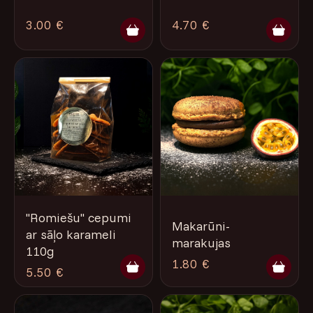
3.00 €
4.70 €
''Romiešu'' cepumi
Makarūni-
ar sāļo karameli
marakujas
110g
1.80 €
5.50 €