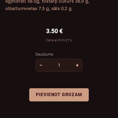
ogļhidrāti 58.5g, tostarp cukurs 38.9 g,
olbaltumvielas 7.5 g, sāls 0.2 g
3.50 €
Cena ar PVN 21%
Daudzums
−
+
PIEVIENOT GROZAM