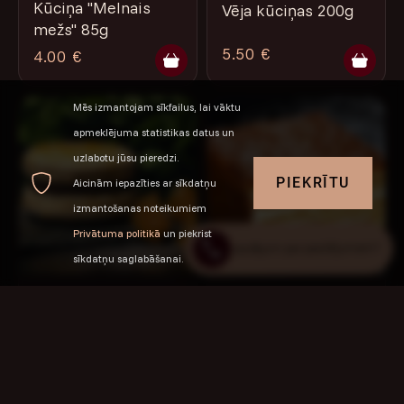
Kūciņa "Melnais
Vēja kūciņas 200g
mežs" 85g
5.50 €
4.00 €
Mēs izmantojam sīkfailus, lai vāktu
apmeklējuma statistikas datus un
uzlabotu jūsu pieredzi.
Jautājumi par pasūtījumiem?
PIEKRĪTU
Aicinām iepazīties ar sīkdatņu
+371 29225706
izmantošanas noteikumiem
Privātuma politikā
un piekrist
Jautājumi par pasūtījumiem?
sīkdatņu saglabāšanai.
Makarūni-sāļās
Medus kūka
karameles
32.00 € / kg
1.80 €