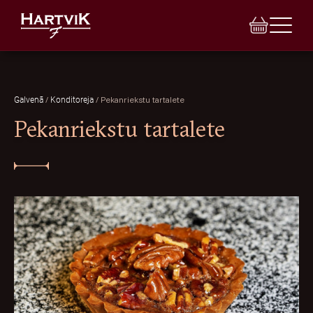
/
/
Pekanriekstu tartalete
Galvenā
Konditoreja
Pekanriekstu tartalete
E-VEIKALS
VEIKALI
BANKETI
INDIVIDUĀLAIS PASŪTĪJUMS
TORTES
LEĢENDA