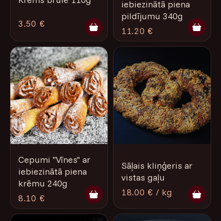
iebiezinātā piena
pildījumu 340g
3.50 €
11.20 €
Cepumi "Vīnes" ar
Sāļais kliņģeris ar
iebiezinātā piena
vistas gaļu
krēmu 240g
18.00 € / kg
8.10 €