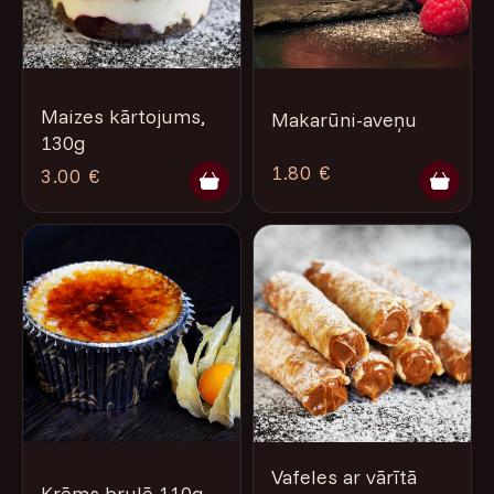
Maizes kārtojums,
Makarūni-aveņu
130g
1.80 €
3.00 €
Vafeles ar vārītā
Krēms brulē 110g