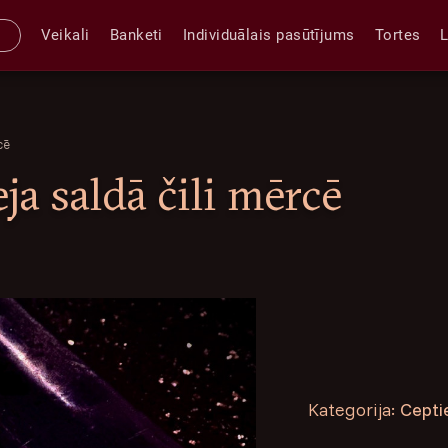
Veikali
Banketi
Individuālais pasūtījums
Tortes
cē
ja saldā čili mērcē
Kategorija:
Cepti