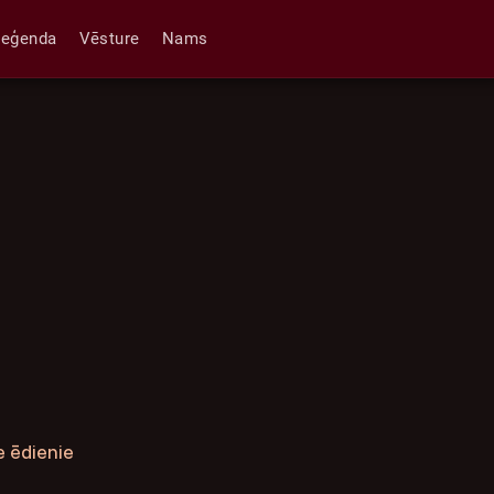
Leģenda
Vēsture
Nams
e ēdienie