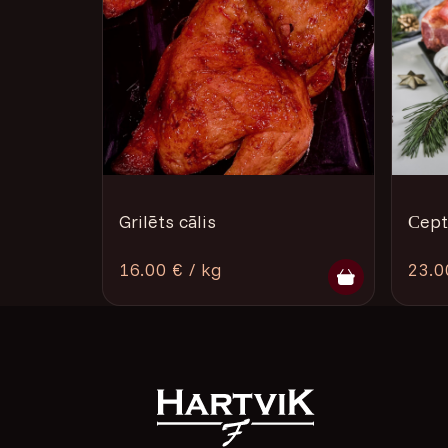
Grilēts cālis
Сept
16.00 € / kg
23.0