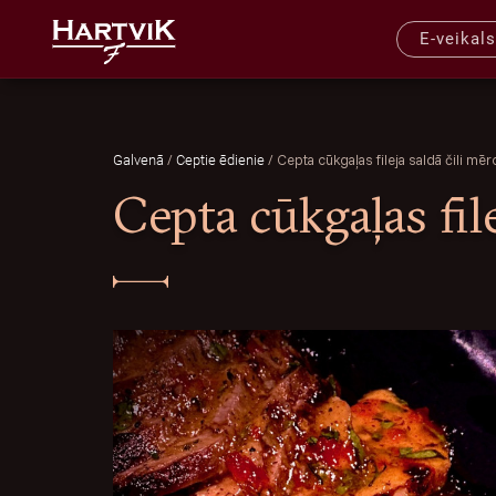
E-veikals
/
/
Cepta cūkgaļas fileja saldā čili mēr
Galvenā
Ceptie ēdienie
Cepta cūkgaļas file