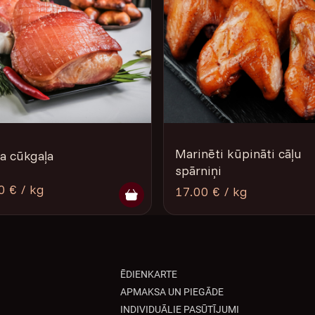
Marinēti kūpināti cāļu
a cūkgaļa
spārniņi
0 € / kg
17.00 € / kg
ĒDIENKARTE
APMAKSA UN PIEGĀDE
INDIVIDUĀLIE PASŪTĪJUMI