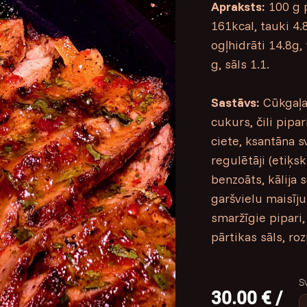
Apraksts:
100 g p
161kcal, tauki 4.
ogļhidrāti 14.8g,
g, sāls 1.1.
Sastāvs:
Cūkgaļas
cukurs, čili pipa
ciete, ksantāna s
regulētāji (etiķs
benzoāts, kālija so
garšvielu maisīju
smaržīgie pipari,
pārtikas sāls, ro
S
30.00 € /