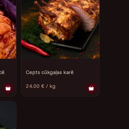
cē
Cepts cūkgaļas karē
24.00 € / kg