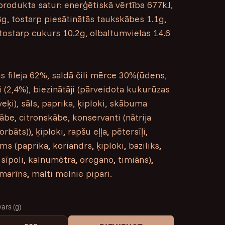
rodukta satur: enerģētiskā vērtība 677kJ,
8g, tostarp piesātinātās taukskābes 1.1g,
 tostarp cukurs 10.2g, olbaltumvielas 14.6
 fileja 62%, saldā čili mērce 30%(ūdens,
ri (2,4%), biezinātāji (pārveidota kukurūzas
veķi), sāls, paprika, ķiploki, skābuma
kābe, citronskābe, konservanti (nātrija
rbāts)), ķiploki, rapšu eļļa, pētersīļi,
ms (paprika, koriandrs, ķiploki, baziliks,
 sīpoli, kalnumētra, oregano, timiāns),
zmarīns, malti melnie pipari.
vars (g)