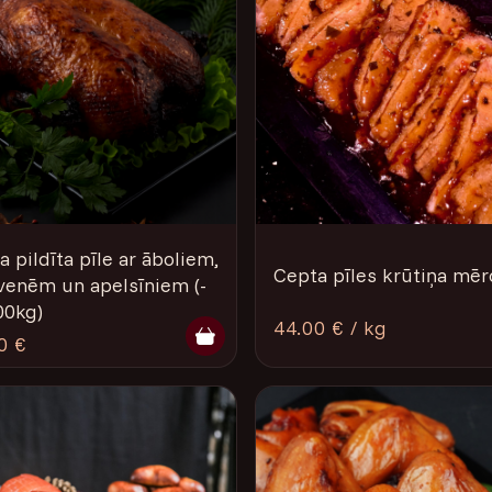
 pildīta pīle ar āboliem,
Cepta pīles krūtiņa mēr
venēm un apelsīniem (­­
00kg)
44.00 € / kg
0 €