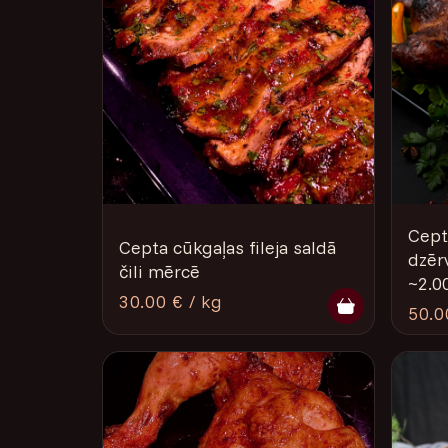
Cepta
Cepta cūkgaļas fileja saldā
dzēr
čili mērcē
~2.0
30.00 € / kg
50.0