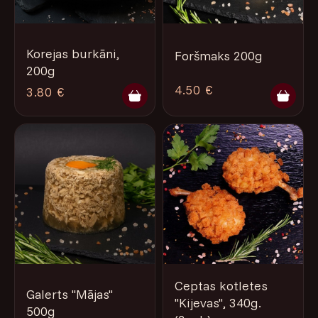
Korejas burkāni,
Foršmaks 200g
200g
4.50 €
3.80 €
Ceptas kotletes
Galerts "Mājas"
"Kijevas", 340g.
500g