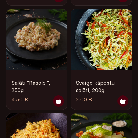
Salāti ''Rasols '',
Svaigo kāpostu
250g
salāti, 200g
4.50 €
3.00 €