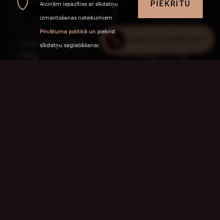
PIEKRĪTU
Aicinām iepazīties ar sīkdatņu
+371 29225706
izmantošanas noteikumiem
Privātuma politikā
un piekrist
Jautājumi par pasūtījumiem?
Jūras zāļu salāti,
Rullīši ar pīles fileju
sīkdatņu saglabāšanai.
200g
un mango (150g)
4.00 €
6.50 €
Zaļo pupiņu salāti,
Rullīši ar lasi (150g)