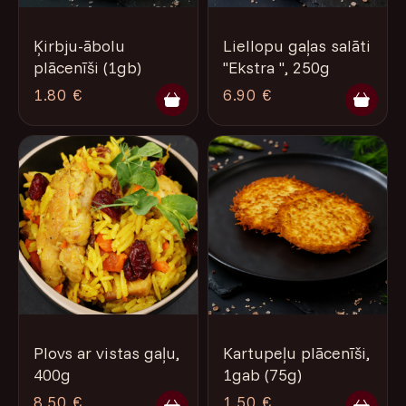
Ķirbju-ābolu
Liellopu gaļas salāti
plācenīši (1gb)
''Ekstra '', 250g
1.80 €
6.90 €
Plovs ar vistas gaļu,
Kartupeļu plācenīši,
400g
1gab (75g)
8.50 €
1.50 €