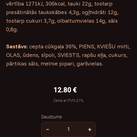
vērtība 1271kJ, 306kcal, tauki 22g, tostarp
piesātinātās taukskābes 4,3g, ogļhidrāti 12g,
tostarp cukuri 3,7g, olbaltumvielas 14g, sāls
0,8g.
Sastāvs:
cepta cūkgaļa 36%, PIENS, KVIEŠU milti,
OLAS, ūdens, sīpoli, SVIESTS, rapšu eļļa, cukurs,
pārtikas sāls, melnie pipari, garšvielas.
12.80 €
Cena ar PVN 21%
Daudzums
−
+