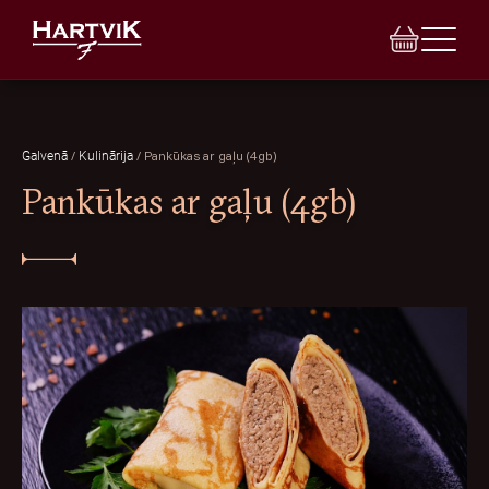
/
/
Pankūkas ar gaļu (4gb)
Galvenā
Kulinārija
Pankūkas ar gaļu (4gb)
E-VEIKALS
VEIKALI
BANKETI
INDIVIDUĀLAIS PASŪTĪJUMS
TORTES
LEĢENDA