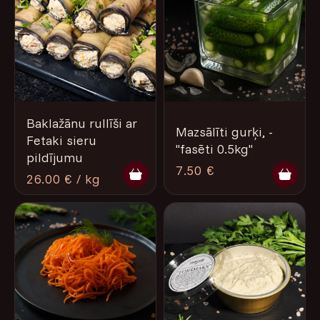
Baklažānu rullīši ar
Mazsālīti gurķi, -
Fetaki sieru
"fasēti 0.5kg"
pildījumu
7.50 €
26.00 € / kg