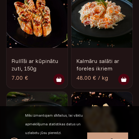
Rullīši ar kūpinātu
Kalmāru salāti ar
zuti, 150g
foreles ikriem
7.00 €
48.00 € / kg
Mēs izmantojam sīkfailus, lai vāktu
apmeklējuma statistikas datus un
uzlabotu jūsu pieredzi.
Jautājumi par pasūtījumiem?