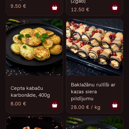
(2gab)
9.50 €
12.50 €
Baklažānu rullīši ar
Cepta kabaču
kazas siera
karbonāde, 400g
pildījumu
8.00 €
28.00 € / kg