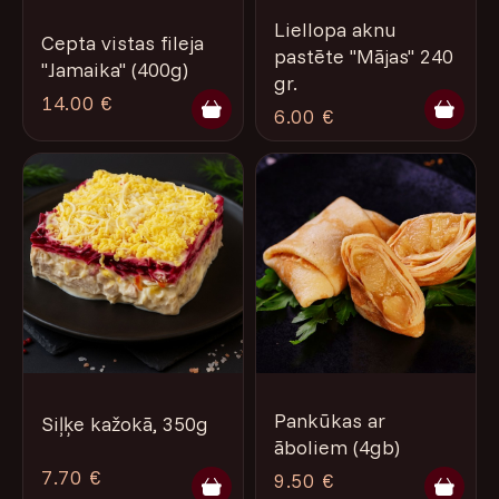
Liellopa aknu
Cepta vistas fileja
pastēte "Mājas" 240
"Jamaika" (400g)
gr.
14.00 €
6.00 €
Pankūkas ar
Siļķe kažokā, 350g
āboliem (4gb)
7.70 €
9.50 €