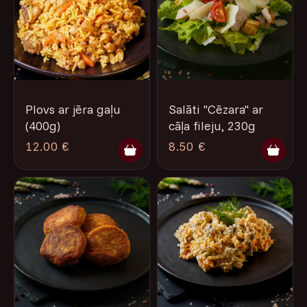
Plovs ar jēra gaļu
Salāti "Cēzara" ar
(400g)
cāļa fileju, 230g
12.00 €
8.50 €