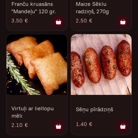
Franču kruasāns
Maize Sēklu
''Mandeļu'' 120 gr.
radziņš, 270g
3.50 €
2.50 €
Virtuļi ar liellopu
Sēņu pīrādziņš
mēli
1.40 €
2.10 €