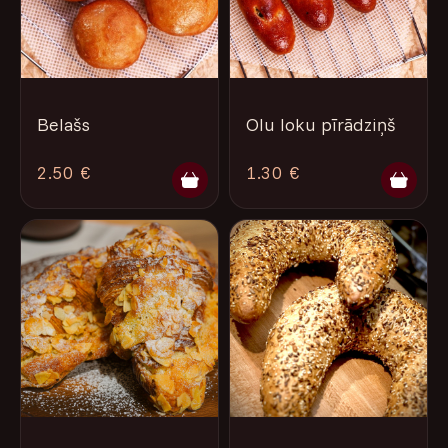
Belašs
Olu loku pīrādziņš
2.50 €
1.30 €