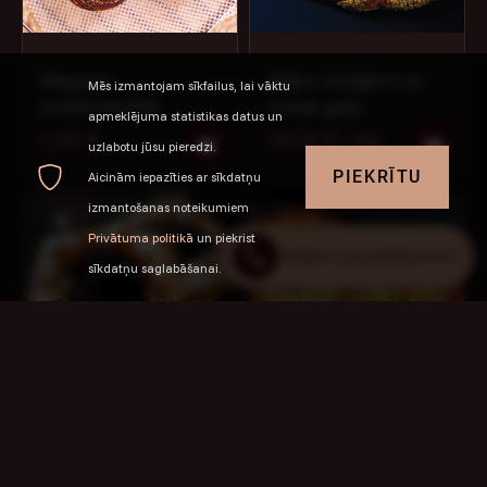
Magoņu
Sāļais kliņģeris ar
Mēs izmantojam sīkfailus, lai vāktu
smalkmaizīte
vistas gaļu
apmeklējuma statistikas datus un
1.60 €
18.00 € / kg
uzlabotu jūsu pieredzi.
Jautājumi par pasūtījumiem?
PIEKRĪTU
Aicinām iepazīties ar sīkdatņu
+371 29225706
izmantošanas noteikumiem
Privātuma politikā
un piekrist
Jautājumi par pasūtījumiem?
sīkdatņu saglabāšanai.
Franču
Pica ar bekonu
smalkmaizīte ar
vārīto krēmu un