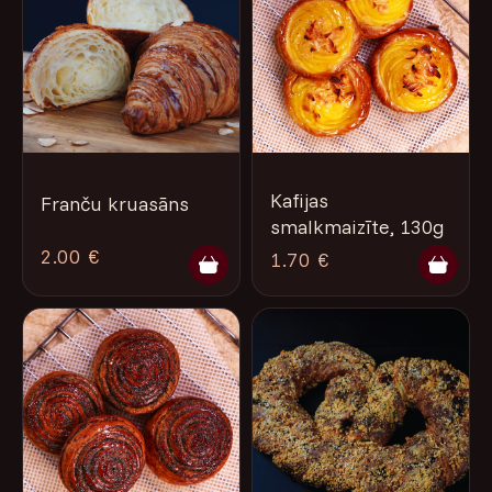
Kafijas
Franču kruasāns
smalkmaizīte, 130g
2.00 €
1.70 €