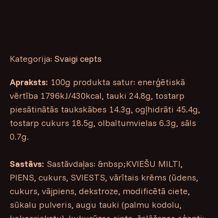
Kategorija:
Svaigi cepts
Apraksts:
100g produkta satur: enerģētiskā
vērtība 1796kJ/430kcal, tauki 24.8g, tostarp
piesātinātās taukskābes 14.3g, ogļhidrāti 45.4g,
tostarp cukurs 18.5g, olbaltumvielas 6.3g, sāls
0.7g.
Sastāvs:
Sastāvdaļas: &nbsp;KVIEŠU MILTI,
PIENS, cukurs, SVIESTS, vārītais krēms (ūdens,
cukurs, vājpiens, dekstroze, modificētā ciete,
sūkalu pulveris, augu tauki (palmu kodolu,