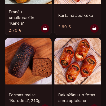
Franču
Kārtainā ābolkūka
smalkmaizīte
''Kanēļa''
2.60 €
2.70 €
Formas maize
Baklažānu un fetas
"Borodina", 210g
siera aploksne