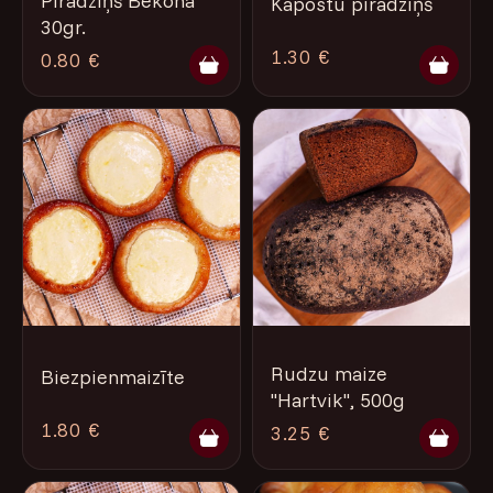
Pīrādziņš Bekona
Kāpostu pīrādziņš
30gr.
1.30 €
0.80 €
Rudzu maize
Biezpienmaizīte
"Hartvik", 500g
1.80 €
3.25 €