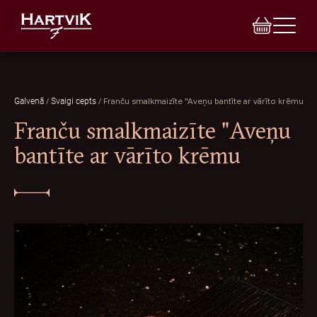
/
/
Franču smalkmaizīte "Aveņu bantīte ar vārīto krēmu
Galvenā
Svaigi cepts
Franču smalkmaizīte "Aveņu
bantīte ar vārīto krēmu
E-VEIKALS
VEIKALI
BANKETI
INDIVIDUĀLAIS PASŪTĪJUMS
TORTES
LEĢENDA