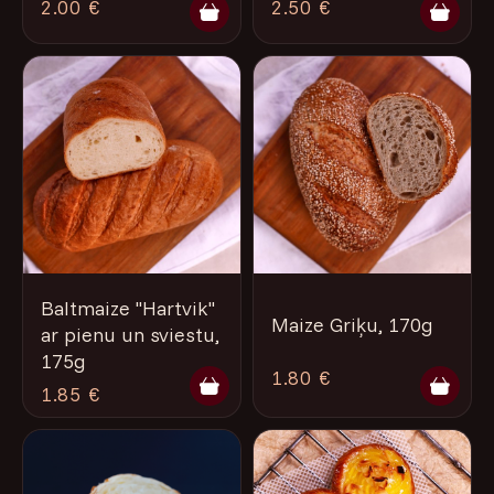
2.00 €
2.50 €
Baltmaize "Hartvik"
Maize Griķu, 170g
ar pienu un sviestu,
175g
1.80 €
1.85 €