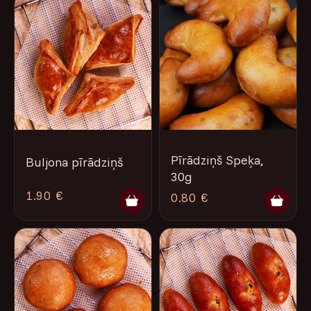
Pīrādziņš Speķa,
Buljona pīrādziņš
30g
1.90 €
0.80 €