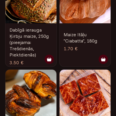
Dabīgā ierauga
Maize Itāļu
Ķirbju maize, 250g
"Ciabatta", 180g
(pieejama:
1.70 €
Trešdienās,
Piektdienās)
3.50 €