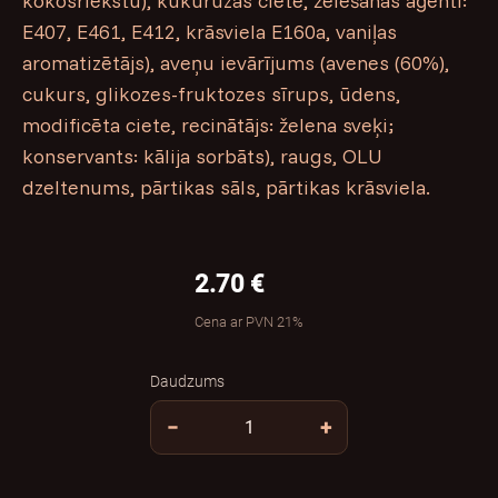
kokosriekstu), kukurūzas ciete, želēšanas aģenti:
E407, E461, E412, krāsviela E160a, vaniļas
aromatizētājs), aveņu ievārījums (avenes (60%),
cukurs, glikozes-fruktozes sīrups, ūdens,
modificēta ciete, recinātājs: želena sveķi;
konservants: kālija sorbāts), raugs, OLU
dzeltenums, pārtikas sāls, pārtikas krāsviela.
2.70 €
Cena ar PVN 21%
Daudzums
−
+